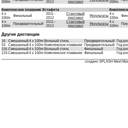
200m
2012
протокол
200m
Комплексное плавание Эстафета
Комплексн
4 x
2011 -
Стартовый
4 x
Финальный
Результаты
Фин
100m
2012
протокол
100m
4 x
2011 -
Стартовый
4 x
Предварительный
Результаты
Пре
100m
2012
протокол
100m
Другие дистанции
16.
Смешанный
4 x 100m Вольный стиль
Предварительный
Год ро
33.
Смешанный
4 x 100m Комплексное плавание
Предварительный
Год ро
116.
Смешанный
4 x 100m Вольный стиль
Финальный
Год ро
133.
Смешанный
4 x 100m Комплексное плавание
Финальный
Год ро
создано SPLASH Meet Man