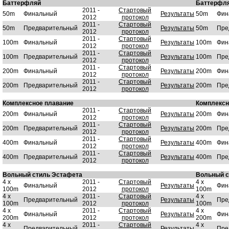
Баттерфляй
Баттерфл
2011 -
Стартовый
50m
Финальный
Результаты
50m
Фин
2012
протокол
2011 -
Стартовый
50m
Предварительный
Результаты
50m
Пре
2012
протокол
2011 -
Стартовый
100m
Финальный
Результаты
100m
Фин
2012
протокол
2011 -
Стартовый
100m
Предварительный
Результаты
100m
Пре
2012
протокол
2011 -
Стартовый
200m
Финальный
Результаты
200m
Фин
2012
протокол
2011 -
Стартовый
200m
Предварительный
Результаты
200m
Пре
2012
протокол
Комплексное плавание
Комплексн
2011 -
Стартовый
200m
Финальный
Результаты
200m
Фин
2012
протокол
2011 -
Стартовый
200m
Предварительный
Результаты
200m
Пре
2012
протокол
2011 -
Стартовый
400m
Финальный
Результаты
400m
Фин
2012
протокол
2011 -
Стартовый
400m
Предварительный
Результаты
400m
Пре
2012
протокол
Вольный стиль Эстафета
Вольный с
4 x
2011 -
Стартовый
4 x
Финальный
Результаты
Фин
100m
2012
протокол
100m
4 x
2011 -
Стартовый
4 x
Предварительный
Результаты
Пре
100m
2012
протокол
100m
4 x
2011 -
Стартовый
4 x
Финальный
Результаты
Фин
200m
2012
протокол
200m
4 x
2011 -
Стартовый
4 x
Предварительный
Результаты
Пре